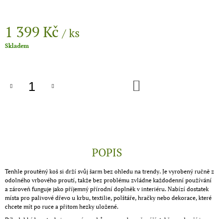
1 399 Kč
/ ks
Měrná
Skladem
cena:
DO
KOŠÍKU
POPIS
Tenhle proutěný koš si drží svůj šarm bez ohledu na trendy. Je vyrobený ručně z
odolného vrbového proutí, takže bez problému zvládne každodenní používání
a zároveň funguje jako příjemný přírodní doplněk v interiéru. Nabízí dostatek
místa pro palivové dřevo u krbu, textilie, polštáře, hračky nebo dekorace, které
chcete mít po ruce a přitom hezky uložené.