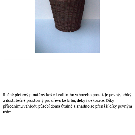
A
J
Í
T
?
HLEDAT
Ručně pletený proutěný koš z kvalitního vrbového proutí. Je pevný, lehký
a dostatečně prostorný pro dřevo ke krbu, deky i dekorace. Díky
přírodnímu vzhledu působí doma útulně a snadno se přenáší díky pevným
uším.