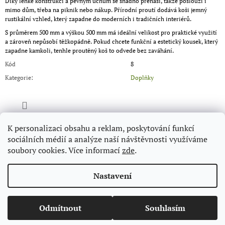
Díky lehké konstrukci a pevným uchům se snadno přenáší, takže poslouží i
mimo dům, třeba na piknik nebo nákup. Přírodní proutí dodává koši jemný
rustikální vzhled, který zapadne do moderních i tradičních interiérů.
S průměrem 500 mm a výškou 500 mm má ideální velikost pro praktické využití
a zároveň nepůsobí těžkopádně. Pokud chcete funkční a estetický kousek, který
zapadne kamkoli, tenhle proutěný koš to odvede bez zaváhání.
Kód
8
Kategorie
:
Doplňky
ZEPTAT SE
K personalizaci obsahu a reklam, poskytování funkcí
sociálních médií a analýze naší návštěvnosti využíváme
soubory cookies. Více informací
zde
.
Nastavení
Z
© 2026 přikládej.cz. Všechna práva vyhrazena.
Vytvořil Shoptet
Odmítnout
Souhlasím
Upravit nastavení cookies
Á